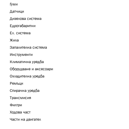
Гуми
Датчици
Дизелова система
Едрогабаритни
Ел. система
Жила
Запалителна система
Инструменти
Климатична уредба
Оборудване и аксесоари
Охладителна уредба
Ремъци
Спирачна уредба
Трансмисия
Филтри
Ходова част
Части на двигател