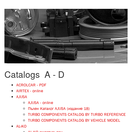
on-
line_catalogue_fon.jpg
Catalogs A - D
ACROLCAR - PDF
AIRTEX - online
AJUSA
AJUSA - online
Пълен Каталог AJUSA (издание 18)
TURBO COMPONENTS CATALOG BY TURBO REFERENCE
TURBO COMPONENTS CATALOG BY VEHICLE MODEL
AL-KO