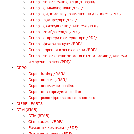
Denso - запалителни свещи /Европа/
Denso - стъклочистачки /PDF/
Denso - система за управление на двигателя /PDF/
Denso - компресори /PDF/
Denso - охлаждане на двигателя /PDF/
Denso - ламбда сонда /PDF/
Denso - стартери и алтернатори /PDF/
Denso - филтри за купе /PDF/
Denso - горивни и запал.свещи /PDF/
Denso - запал.свещи за мотоциклети, малки двигатели
и морски превоз /PDF/
DEPO
Depo - tuning /RAR/
Depo - по коли /RAR/
Depo - автолампи - online
Depo - нови продукти - online
Depo - разшифровка на означенията
DIESEL PARTS
DTM (STAR)
DTM (STAR)
Общ каталог /PDF/
Ремонтни комплекти /PDF/
Подгревни свещи /PDF/