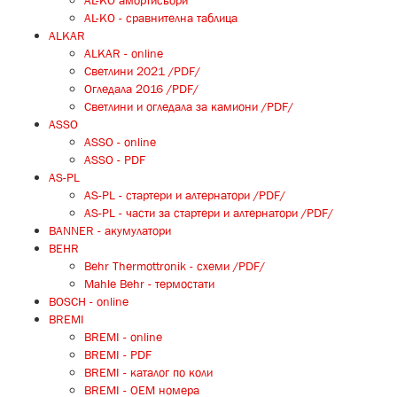
AL-KO амортисьори
AL-KO - сравнителна таблица
ALKAR
ALKAR - online
Светлини 2021 /PDF/
Огледала 2016 /PDF/
Светлини и огледала за камиони /PDF/
ASSO
ASSO - online
ASSO - PDF
AS-PL
AS-PL - стартери и алтернатори /PDF/
AS-PL - части за стартери и алтернатори /PDF/
BANNER - акумулатори
BEHR
Behr Thermottronik - схеми /PDF/
Mahle Behr - термостати
BOSCH - online
BREMI
BREMI - online
BREMI - PDF
BREMI - каталог по коли
BREMI - ОЕМ номера