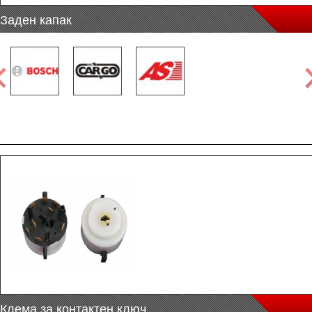
Заден капак
Клема за контактен ключ