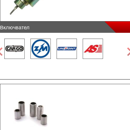
Включвател