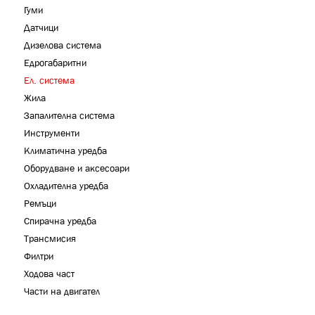
Гуми
Датчици
Дизелова система
Едрогабаритни
Ел. система
Жила
Запалителна система
Инструменти
Климатична уредба
Оборудване и аксесоари
Охладителна уредба
Ремъци
Спирачна уредба
Трансмисия
Филтри
Ходова част
Части на двигател