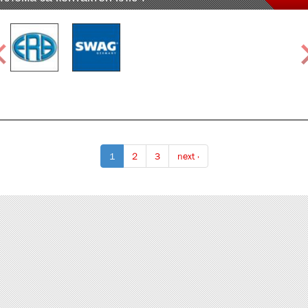
1
2
3
next ›