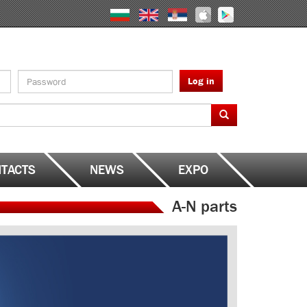
Log in
TACTS
NEWS
EXPO
A-N parts