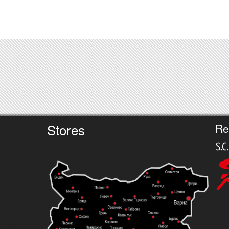
Stores
Re