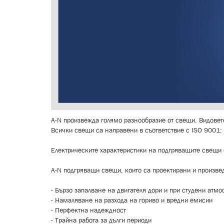
A-N произвежда голямо разнообразие от свещи. Видовет
Всички свещи са направени в съответствие с ISO 9001: 
Електрическите характеристики на подгряващите свещи с
A-N подгряващи свещи, които са проектирани и произвед
- Бързо запалване на двигателя дори и при студени атм
- Намаляване на разхода на гориво и вредни емисии
- Перфектна надеждност
- Трайна работа за дълги периоди