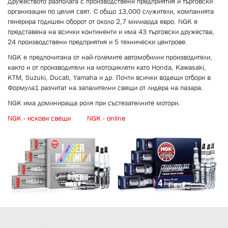
Дружеството разполага с производствени предприятия и търговски
организации по целия свят. С
общо 13,000 служители, компанията
генерира годишен оборот от около 2,7 милиарда евро.
NGK е
представена на всички континенти и има 43 търговски дружества,
24 производствени предприятия и 5 технически центрове.
NGK е предпочитана от най-големите автомобилни производители,
както и от производители на мотоциклети като Honda, Kawasaki,
KTM, Suzuki, Ducati, Yamaha и др. Почти всички водещи отбори в
Формула1 разчитат на запалителни свещи от лидера на пазара.
NGK има доминираща роля при състезателните мотори.
NGK - искови свещи
NGK - online