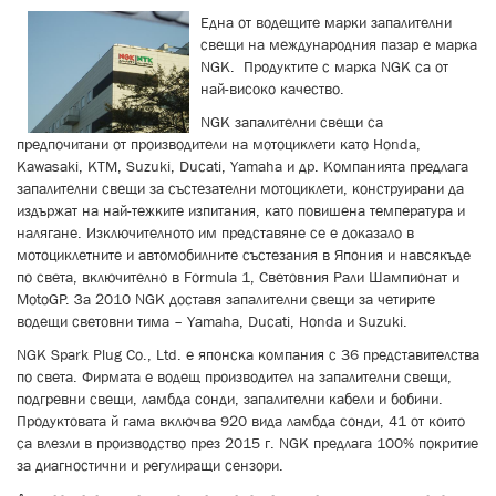
Една от водещите марки запалителни
свещи на международния пазар е марка
NGK. Продуктите с марка NGK са от
най-високо качество.
NGK запалителни свещи са
предпочитани от производители на мотоциклети като Honda,
Kawasaki, KTM, Suzuki, Ducati, Yamaha и др. Компанията предлага
запалителни свещи за състезателни мотоциклети, конструирани да
издържат на най-тежките изпитания, като повишена температура и
налягане. Изключителното им представяне се е доказало в
мотоциклетните и автомобилните състезания в Япония и нaвсякъде
по света, включително в Formula 1, Световния Рали Шампионат и
MotoGP. За 2010 NGK доставя запалителни свещи за четирите
водещи световни тима – Yamaha, Ducati, Honda и Suzuki.
NGK Spark Plug Co., Ltd. е японска компания с 36 представителства
по света. Фирмата е водещ производител на запалителни свещи,
подгревни свещи, ламбда сонди, запалителни кабели и бобини.
Продуктовата й гама включва
920 вида
ламбда сонди, 41 от които
са влезли в производство през 2015 г.
NGK предлага 100% покритие
за диагностични и регулиращи сензори.