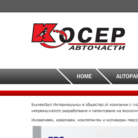
Skip
to
main
content
HOME
AUTOPA
БлухемГруп Интернешънъл е общество от компании с глоб
непрекъснатото разработване и патентоване на екологич
Иновативен, креативен, компетентен и мотивиран персо