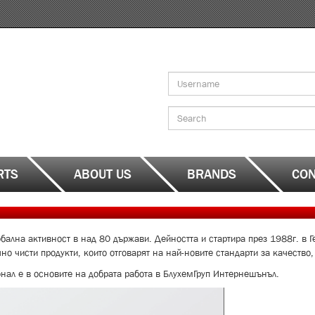
Search
form
Search
RTS
ABOUT US
BRANDS
CON
ална активност в над 80 държави. Дейността и стартира през 1988г. в Г
но чисти продукти, които отговарят на най-новите стандарти за качество
нал е в основите на добрата работа в БлухемГруп Интернешънъл.