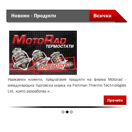
Новини - Продукти
Всички
Osram е един от световните лидери в производството на
Уважаеми клиенти, предлагаме продукти на фирма Motorad -
Сервизно оборудване - издание №10
автомобилни крушки с над 100 годишна история. Моделът Night
международна търговска марка на Fishman Thermo Technologies
Прочети
Breaker Unlimited е с 110% по-...
Ltd, която разработва и...
Прочети
Прочети