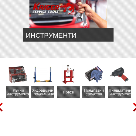
ИНСТРУМЕНТИ
Ръчни
Хидравлични
Предпазни
Пневматични
Преси
инструменти
подемници
средства
инструменти