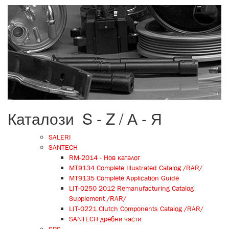
on-
line_catalogue_fon.jpg
Каталози S - Z / А - Я
SALERI
SANTECH
RM-2014 - Нов каталог
MT9134 Complete Illustrated Catalog /RAR/
MT9135 Complete Application Guide
LIT-0250 2012 Remanufacturing Catalog
Supplement /RAR/
LIT-0221 Clutch Components Catalog /RAR/
SANTECH дребни части