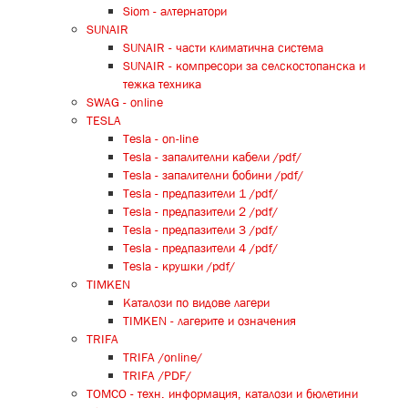
Siom - алтернатори
SUNAIR
SUNAIR - части климатична система
SUNAIR - компресори за селскостопанска и
тежка техника
SWAG - online
TESLA
Tesla - on-line
Tesla - запалителни кабели /pdf/
Tesla - запалителни бобини /pdf/
Tesla - предпазители 1 /pdf/
Tesla - предпазители 2 /pdf/
Tesla - предпазители 3 /pdf/
Tesla - предпазители 4 /pdf/
Tesla - крушки /pdf/
TIMKEN
Каталози по видове лагери
TIMKEN - лагерите и означения
TRIFA
TRIFA /online/
TRIFA /PDF/
TOMCO - техн. информация, каталози и бюлетини