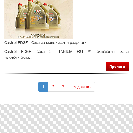
Сastrol EDGE - Сила за максимални резултати
Сastrol EDGE, сега с TITANIUM FST ™ технология, дава
изключителна...
Прочети
1
2
3
следваща ›