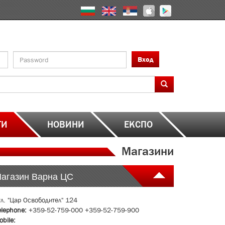
Вход
ТИ
НОВИНИ
ЕКСПО
Магазини
агазин Варна ЦС
ул. "Цар Освободител" 124
elephone:
+359-52-759-000 +359-52-759-900
obile: