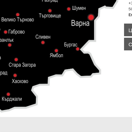
+
5
E
Ц
С