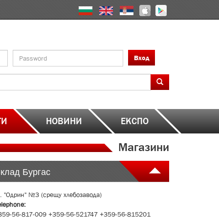
Вход
ТИ
НОВИНИ
ЕКСПО
Магазини
клад Бургас
л. "Одрин" №3 (срещу хлебозавода)
elephone:
359-56-817-009 +359-56-521747 +359-56-815201