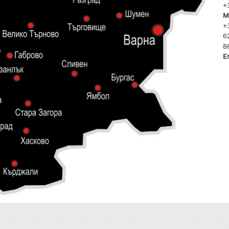
+
M
+
6
8
E