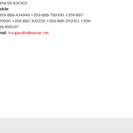
359-56-830303
obile:
359-888-434949 +359-888-789395 +359-887-
29990 +359-882-300229 +359-886-262001 +359-
89-899197
mail:
burgasofis@kosser.net