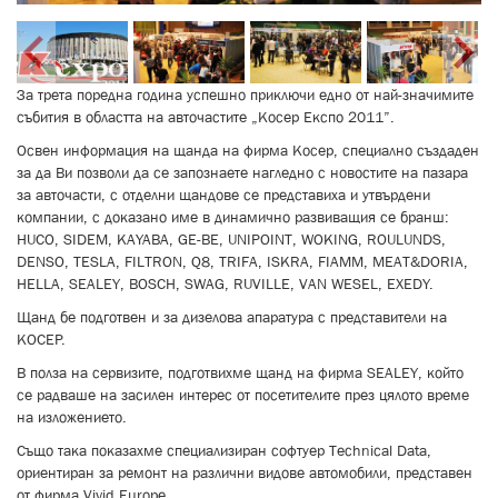
За трета поредна година успешно приключи едно от най-значимите
събития в областта на авточастите „Косер Експо 2011”.
Освен информация на щанда на фирма Косер, специално създаден
за да Ви позволи да се запознаете нагледно с новостите на пазара
за авточасти, с отделни щандове се представиха и утвърдени
компании, с доказано име в динамично развиващия се бранш:
HUCO, SIDEM, KAYABA, GE-BE, UNIPOINT, WOKING, ROULUNDS,
DENSO, TESLA, FILTRON, Q8, TRIFA, ISKRA, FIAMM, MEAT&DORIA,
HELLA, SEALEY, BOSCH, SWAG, RUVILLE, VAN WESEL, EXEDY.
Щанд бе подготвен и за дизелова апаратура с представители на
КОСЕР.
В полза на сервизите, подготвихме щанд на фирма SEALEY, който
се радваше на засилен интерес от посетителите през цялото време
на изложението.
Също така показахме специализиран софтуер Technical Data,
ориентиран за ремонт на различни видове автомобили, представен
от фирма Vivid Europe.