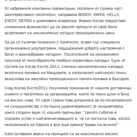
От изброените компании презентации, посетени от голяма част
заинтересовани посетители, направиха BOSCH, SWAG, HELLA,
EXEDY, DENSO и дизеловата апаратура. Фирма Косер предостави
уникалната възможност да се закупят артикули от своя богат
асортимент на изключително изгодни промоционални цени.
За да се съчетае полезното с приятното, освен със специално
организирана шоупрограма, поддържахме доброто настроение с
богат и разнообразен кетъринг. Посетителите на изложението
получиха от многобройните томболи атрактивни награди. Един от
гостите на Косер Експо 2011, спечели изключителната награда-
екзотична почивка на Малдивите, а натрупалият най-много точки,
възоснова на закупени промоционални пакети-почивка в България.
След Косер Експо2011 получихме признание от нашите доставчици,
клиенти и посетители за организацията, която по техни думи е била
на високо ниво. От своя страна това допринесе за по-ползотворното
ни сътрудничество и по-пълна удовлетвореност от инициативата,
както сподели един от нашите партньори: ”Цялото събитие е
огромен успех и най-впечатляващото е, че се постигна това, когато
икономиката на Европа е все още крехка! Браво на всички!”
Като оставаме верни на принципи си за максимално високо