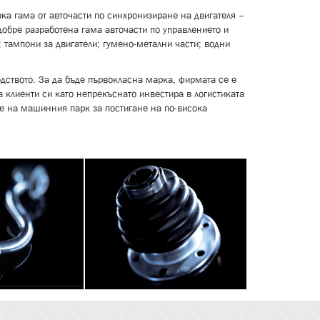
а гама от авточасти по синхронизиране на двигателя –
добре разработена гама авточасти по управлението и
 тампони за двигатели; гумено-метални части; водни
одството. За да бъде първокласна марка, фирмата се е
 клиенти си като непрекъснато инвестира в логистиката
е на машинния парк за постигане на по-висока