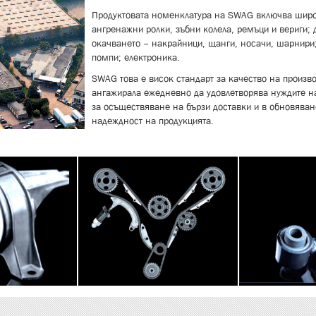
Продуктовата номенклатура на SWAG включва широк
ангренажни ролки, зъбни колела, ремъци и вериги; 
окачването – накрайници, щанги, носачи, шарнири;
помпи; електроника.
SWAG това е висок стандарт за качество на произв
ангажирала ежедневно да удовлетворява нуждите на
за осъществяване на бързи доставки и в обновяван
надеждност на продукцията.