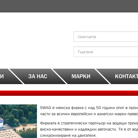
Search
form
Търсене
ТИ
ЗА НАС
МАРКИ
КОНТАК
SWAG е немска фирма с над 50 години опит в произ
части за всички европейски и азиатски марки прево
Фирмата е стратегически партньор на водещи произ
виско-качествени и надеждни авточасти. Тя е от во
синхронизиране на двигателя.