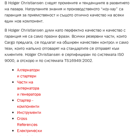
В Holger Christiansen следят промените и тенденциите в развитието
на пазара. Натрупаните знания и производственото “ноу-хау” са
гаранция за приемственост и същото отлично качество на всеки
един нов компонент.
В Holger Christiansen думи като перфектно качество и качество с
гаранция не са само празни фрази. Всички резервни части, които
Cargo предлага, се подлагат на обширен качествен контрол и само
тези, които напълно отговарят на стандартите се отправят към
клиентите. Holger Christiansen е сертифициран по системата ISO
9000, а отскоро и по системата TS16949:2002.
Алтернатори
и стартери
Части на
алтернатора
и генератора
Стартер -
компоненти
Инструменти
Cross
References
Електрически