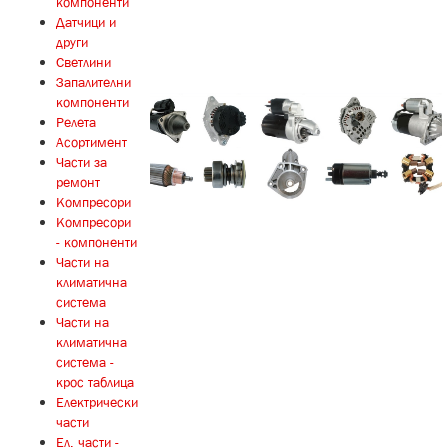
компоненти
Датчици и
други
Светлини
Запалителни
компоненти
Релета
Асортимент
Части за
ремонт
Компресори
Компресори
- компоненти
Части на
климатична
система
Части на
климатична
система -
крос таблица
Електрически
части
Ел. части -