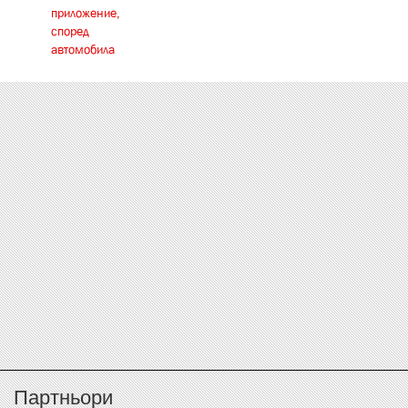
приложение,
според
автомобила
Партньори