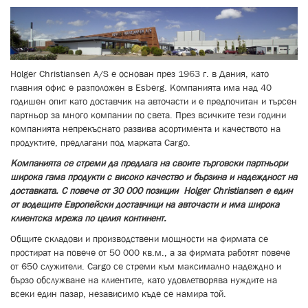
Holger Christiansen A/S е основан през 1963 г. в Дания, като
главния офис е разположен в Esberg. Компанията има над 40
годишен опит като доставчик на авточасти и е предпочитан и търсен
партньор за много компании по света. През всичките тези години
компанията непрекъснато развива асортимента и качеството на
продуктите, предлагани под марката Cargo.
Компанията се стреми да предлага на своите търговски партньори
широка гама продукти с високо качество и бързина и надеждност на
доставката. С повече от 30 000 позиции Holger Christiansen е един
от водещите Европейски доставчици на авточасти и има широка
клиентска мрежа по целия континент.
Общите складови и производствени мощности на фирмата се
простират на повече от 50 000 кв.м., а за фирмата работят повече
от 650 служители. Cargo се стреми към максимално надеждно и
бързо обслужване на клиентите, като удовлетворява нуждите на
всеки един пазар, независимо къде се намира той.