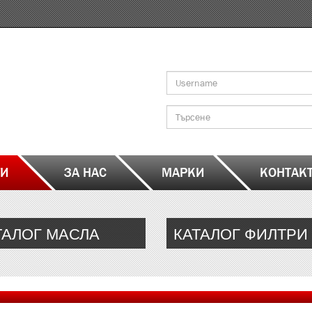
Search
form
Търсене
ТИ
ЗА НАС
МАРКИ
КОНТАК
ТАЛОГ МАСЛА
КАТАЛОГ ФИЛТРИ