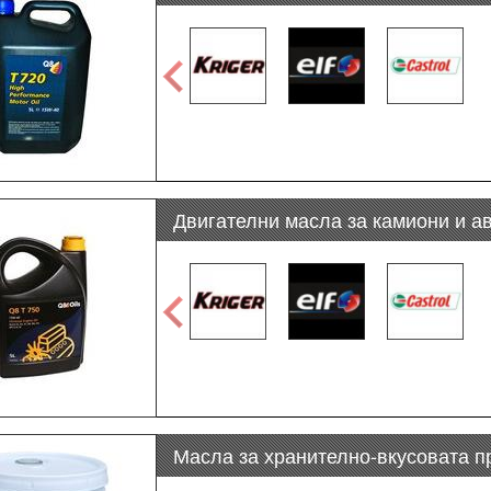
Двигателни масла за камиони и а
Масла за хранително-вкусовата 