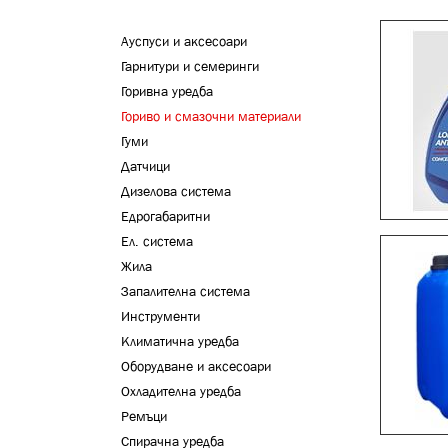
Ауспуси и аксесоари
Гарнитури и семеринги
Горивна уредба
Гориво и смазочни материали
Гуми
Датчици
Дизелова система
Едрогабаритни
Ел. система
Жила
Запалителна система
Инструменти
Климатична уредба
Оборудване и аксесоари
Охладителна уредба
Ремъци
Спирачна уредба