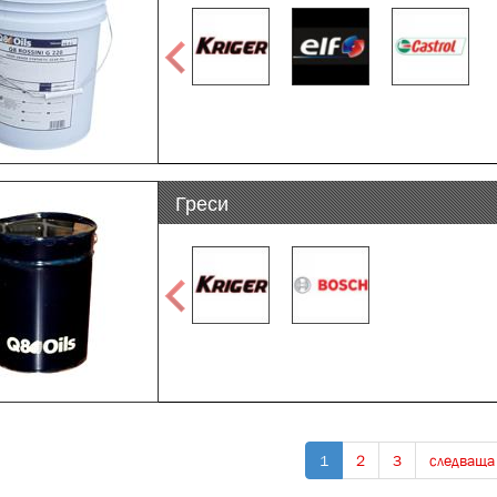
Греси
1
2
3
следваща 