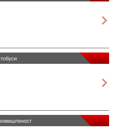
втобуси
промишленост