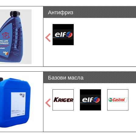
Антифриз
Базови масла