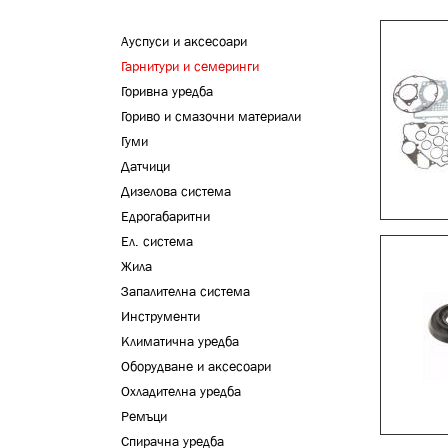
Ауспуси и аксесоари
Гарнитури и семеринги
Горивна уредба
Гориво и смазочни материали
Гуми
Датчици
Дизелова система
Едрогабаритни
Ел. система
Жила
Запалителна система
Инструменти
Климатична уредба
Оборудване и аксесоари
Охладителна уредба
Ремъци
Спирачна уредба