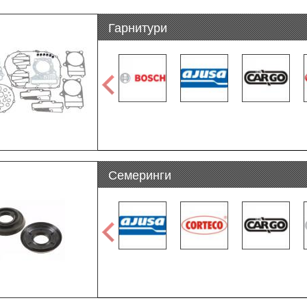
Гарнитури
Семеринги