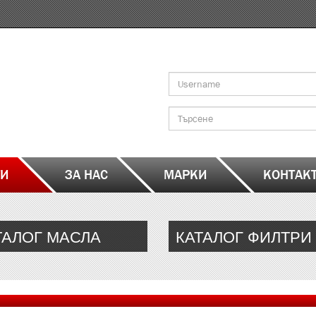
Search
form
Търсене
ТИ
ЗА НАС
МАРКИ
КОНТАК
ТАЛОГ МАСЛА
КАТАЛОГ ФИЛТРИ