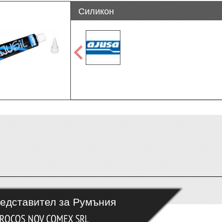
Силикон
едставител за Румъния